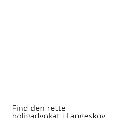
×
From:
To:
Km
Miles
GET DIRECTIONS
Use my location to find the closest Service
Provider near me
×
USE LOCATION
Description
×
Antal advokater:
0
×
Store Direction
Find den rette
boligadvokat i Langeskov