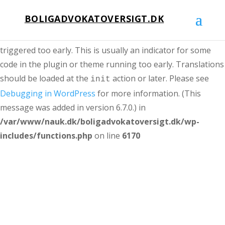
BOLIGADVOKATOVERSIGT.DK
Notice
: Function _load_textdomain_just_in_time was called
incorrectly
. Translation loading for the
domain was
acf
triggered too early. This is usually an indicator for some
code in the plugin or theme running too early. Translations
should be loaded at the
action or later. Please see
init
Debugging in WordPress
for more information. (This
message was added in version 6.7.0.) in
/var/www/nauk.dk/boligadvokatoversigt.dk/wp-
includes/functions.php
on line
6170