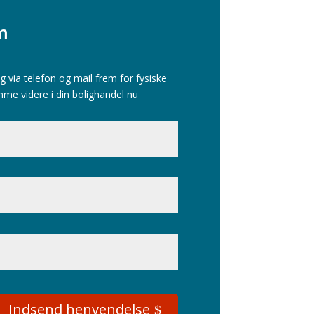
m
g via telefon og mail frem for fysiske
mme videre i din bolighandel nu
Indsend henvendelse