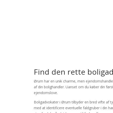
GET DIRECTIONS
Use my location to find the closest Servic
×
USE LOCATION
Description
×
Antal advokater:
0
×
Store Direction
Find den rette boliga
Ørum har en unik charme, men ejendomshandler ka
af din bolighandler. Uanset om du køber din førs
ejendomslove.
Boligadvokater i Ørum tilbyder en bred vifte af
med at identificere eventuelle faldgruber i din 