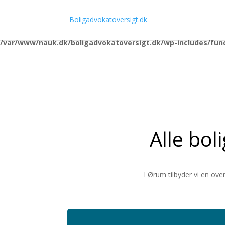
Notice
: Function _load_textdomain_just_in_time was called
incorrec
Boligadvokatoversigt.dk
running too early. Translations should be loaded at the
action o
init
/var/www/nauk.dk/boligadvokatoversigt.dk/wp-includes/fun
Alle bol
I Ørum tilbyder vi en ov