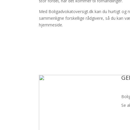
stor fordel, når det kommer til forhandlinger.
Med Boligadvokatoversigt.dk kan du hurtigt og nem
sammenligne forskellige rådgivere, så du kan væ
hjemmeside.
GE
Boli
Se a