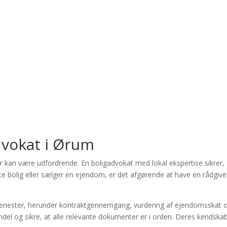
e Provider near me
dvokat i Ørum
n være udfordrende. En boligadvokat med lokal ekspertise sikrer, at 
te bolig eller sælger en ejendom, er det afgørende at have en rådgiver
 tjenester, herunder kontraktgennemgang, vurdering af ejendomsskat o
handel og sikre, at alle relevante dokumenter er i orden. Deres kendsk