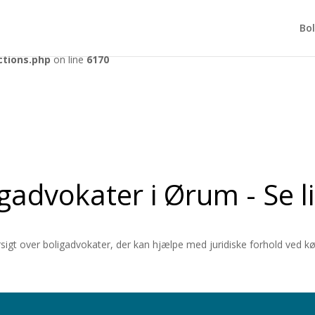
tly
. Translation loading for the
domain was triggered too early. Th
acf
Bol
r later. Please see
Debugging in WordPress
for more information. (Th
ctions.php
on line
6170
igadvokater i Ørum - Se l
ersigt over boligadvokater, der kan hjælpe med juridiske forhold ved 