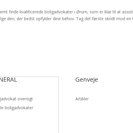
t finde kvalificerede boligadvokater i Ørum, som er klar til at assist
lge den, der bedst opfylder dine behov. Tag det første skridt mod en 
NERAL
Genveje
gadvokat oversigt
Artikler
lle boligadvokater