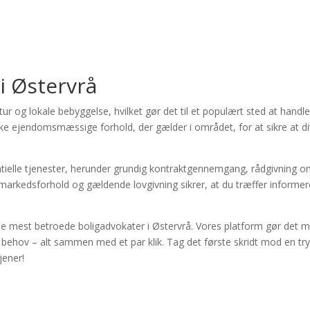
i Østervrå
 og lokale bebyggelse, hvilket gør det til et populært sted at handle 
kke ejendomsmæssige forhold, der gælder i området, for at sikre at dit
tielle tjenester, herunder grundig kontraktgennemgang, rådgivning om
arkedsforhold og gældende lovgivning sikrer, at du træffer informer
de mest betroede boligadvokater i Østervrå. Vores platform gør det mu
e behov – alt sammen med et par klik. Tag det første skridt mod en tr
jener!