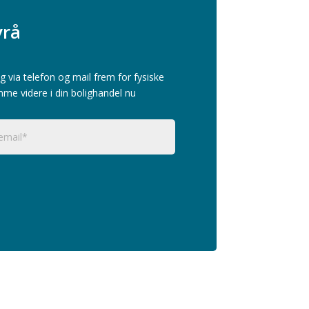
vrå
g via telefon og mail frem for fysiske
mme videre i din bolighandel nu