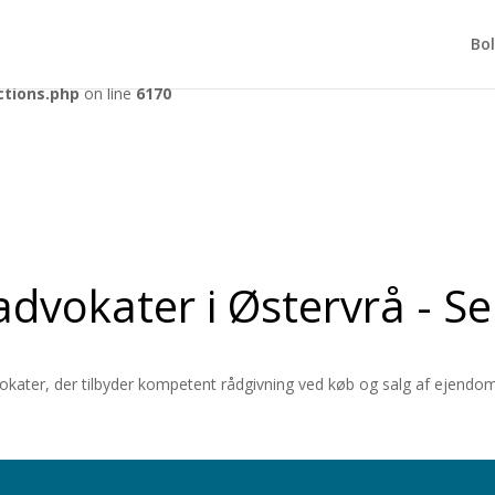
tly
. Translation loading for the
domain was triggered too early. Th
acf
Bol
r later. Please see
Debugging in WordPress
for more information. (Th
ctions.php
on line
6170
advokater i Østervrå - Se
vokater, der tilbyder kompetent rådgivning ved køb og salg af ejendom