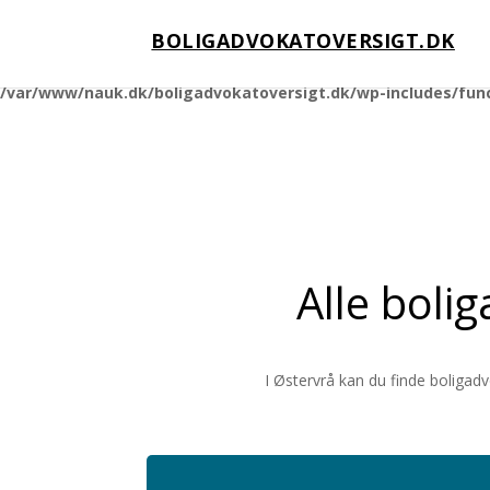
BOLIGADVOKATOVERSIGT.DK
Notice
: Function _load_textdomain_just_in_time was called
incorrec
running too early. Translations should be loaded at the
action o
init
/var/www/nauk.dk/boligadvokatoversigt.dk/wp-includes/fun
Alle bolig
I Østervrå kan du finde boligad