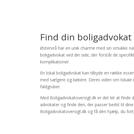
×
Store Direction
Find din boligadvokat 
Østervrå har en unik charme med sin smukke natur
boligadvokat ved din side, der forstår de specifi
komplikationer.
En lokal boligadvokat kan tilbyde en række essen
med sælgere og købere. Deres viden om lokale m
faldgruber.
Med Boligadvokatoversigt.dk er det let at finde 
advokater og finde den, der passer bedst til din
Boligadvokatoversigt.dk og få den hjælp, du fort