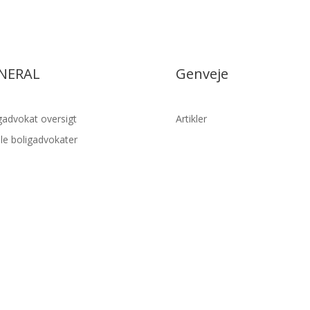
NERAL
Genveje
gadvokat oversigt
Artikler
lle boligadvokater