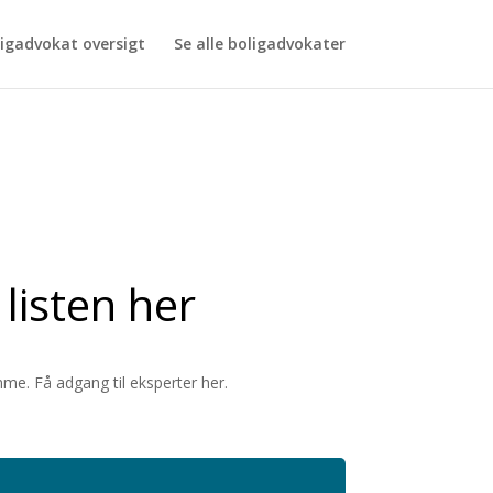
is is usually an indicator for some code in the plugin or theme
igadvokat oversigt
Se alle boligadvokater
is message was added in version 6.7.0.) in
 listen her
me. Få adgang til eksperter her.