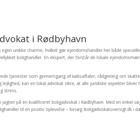
gadvokat i Rødbyhavn
 egen unikke charme, hvilket gør ejendomshandler her både speciell
 vellykket bolighandler. En ekspert, der forstår de lokale ejendomsm
yede tjenester som gennemgang af købsaftaler, rådgivning om skatter
lejlighed, kan en lokal advokat sikre, at alle juridiske aspekter bliver
g stress.
r i jagten på en kvalificeret boligadvokat i Rødbyhavn. Med en enkel s
handler til en positiv oplevelse – besøg Boligadvokatoversigt.dk i dag