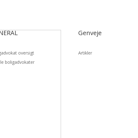
NERAL
Genveje
gadvokat oversigt
Artikler
lle boligadvokater