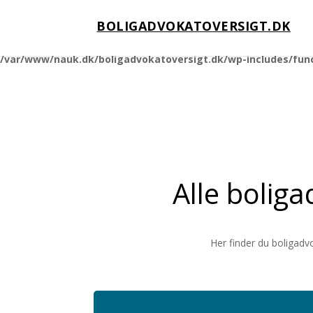
BOLIGADVOKATOVERSIGT.DK
Notice
: Function _load_textdomain_just_in_time was called
incorrec
running too early. Translations should be loaded at the
action o
init
/var/www/nauk.dk/boligadvokatoversigt.dk/wp-includes/fun
Alle boliga
Her finder du boligadv