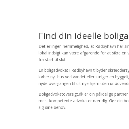
×
Store Direction
Find din ideelle boli
Det er ingen hemmelighed, at Rødbyhavn har sin
lokal indsigt kan være afgørende for at sikre en
fra start til slut.
En boligadvokat i Rødbyhavn tilbyder skrædders
køber nyt hus ved vandet eller sælger en hyggelig 
nyde overgangen til dit nye hjem uten unødvendi
Boligadvokatoversigt.dk er din pålidelige partne
mest kompetente advokater nær dig. Gør din bolig
sig dine behov.