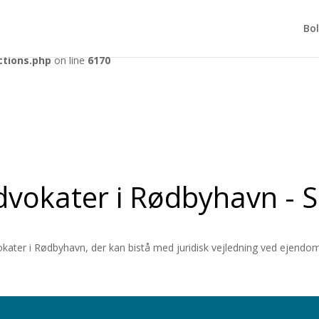
tly
. Translation loading for the
domain was triggered too early. Th
acf
Bol
r later. Please see
Debugging in WordPress
for more information. (Th
ctions.php
on line
6170
dvokater i Rødbyhavn - S
okater i Rødbyhavn, der kan bistå med juridisk vejledning ved ejendoms