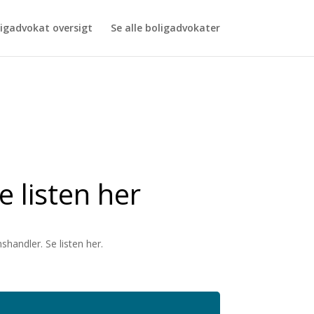
is is usually an indicator for some code in the plugin or theme
igadvokat oversigt
Se alle boligadvokater
is message was added in version 6.7.0.) in
e listen her
handler. Se listen her.