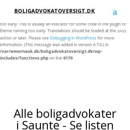
BOLIGADVOKATOVERSIGT.DK
Notice
: Function _load_textdomain_just_in_time was called
incorrectly
. Translation loading for the
domain was triggered
acf
too early. This is usually an indicator for some code in the plugin or
theme running too early. Translations should be loaded at the
init
action or later. Please see
Debugging in WordPress
for more
information. (This message was added in version 6.7.0.) in
/var/www/nauk.dk/boligadvokatoversigt.dk/wp-
includes/functions.php
on line
6170
Alle boligadvokater
i Saunte - Se listen