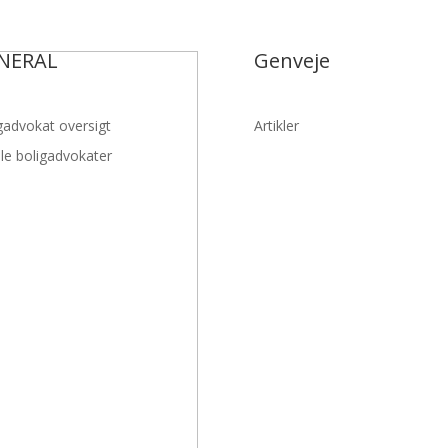
NERAL
Genveje
gadvokat oversigt
Artikler
lle boligadvokater