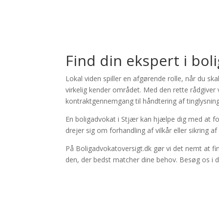
×
Store Direction
Find din ekspert i boli
Lokal viden spiller en afgørende rolle, når du s
virkelig kender området. Med den rette rådgiver ve
kontraktgennemgang til håndtering af tinglysnin
En boligadvokat i Stjær kan hjælpe dig med at fo
drejer sig om forhandling af vilkår eller sikring 
På Boligadvokatoversigt.dk gør vi det nemt at fi
den, der bedst matcher dine behov. Besøg os i d