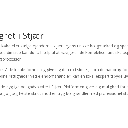
gret i Stjær
kal købe eller sælge ejendom i Stjær. Byens unikke boligmarked og spe
d din side kan du få hjælp til at navigere i de komplekse juridiske asp
gsprocesser.
rstå de lokale forhold og give dig den ro i sindet, som du har brug fo
af dine rettigheder ved ejendomshandler, kan en lokal ekspert tilbyde uv
nde dygtige boligadvokater i Stjær. Platformen giver dig mulighed for
ag og tag første skridt mod en tryg bolighandler med professionel stø