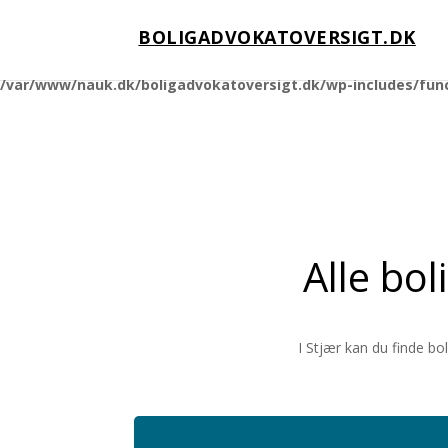
BOLIGADVOKATOVERSIGT.DK
Notice
: Function _load_textdomain_just_in_time was called
incorrec
running too early. Translations should be loaded at the
action o
init
/var/www/nauk.dk/boligadvokatoversigt.dk/wp-includes/fun
Alle bol
I Stjær kan du finde bo