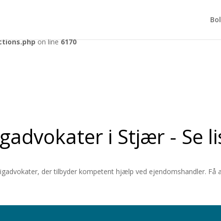
tly
. Translation loading for the
domain was triggered too early. Th
acf
Bol
r later. Please see
Debugging in WordPress
for more information. (Th
ctions.php
on line
6170
igadvokater i Stjær - Se l
ligadvokater, der tilbyder kompetent hjælp ved ejendomshandler. Få a