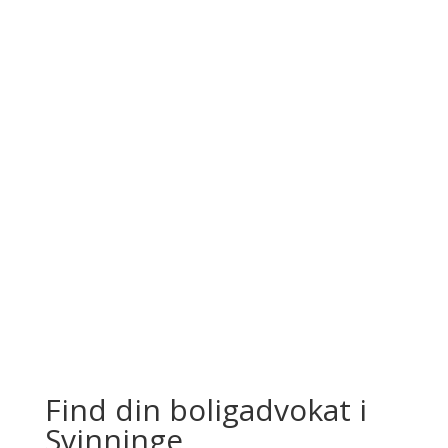
×
From:
To:
Km
Miles
GET DIRECTIONS
Use my location to find the closest Service
Provider near me
×
USE LOCATION
Description
×
Antal advokater:
0
×
Store Direction
Find din boligadvokat i
Svinninge