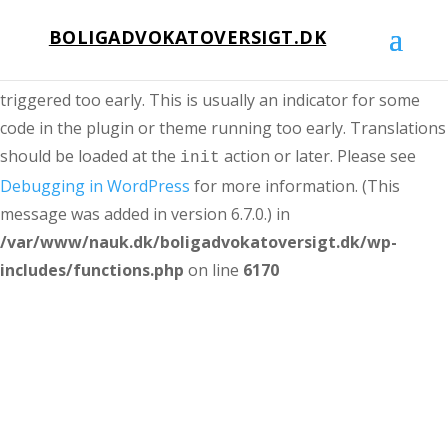
BOLIGADVOKATOVERSIGT.DK
Notice
: Function _load_textdomain_just_in_time was called
incorrectly
. Translation loading for the
domain was
acf
triggered too early. This is usually an indicator for some
code in the plugin or theme running too early. Translations
should be loaded at the
action or later. Please see
init
Debugging in WordPress
for more information. (This
message was added in version 6.7.0.) in
/var/www/nauk.dk/boligadvokatoversigt.dk/wp-
includes/functions.php
on line
6170