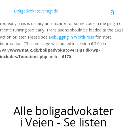
Notice
: Function _load_textdomain_just_in_time was called
Boligadvokatoversigt.dk
incorrectly
. Translation loading for the
domain was triggered
acf
too early. This is usually an indicator for some code in the plugin or
theme running too early. Translations should be loaded at the
init
action or later. Please see
Debugging in WordPress
for more
information. (This message was added in version 6.7.0.) in
/var/www/nauk.dk/boligadvokatoversigt.dk/wp-
includes/functions.php
on line
6170
Alle boligadvokater
i Vejen - Se listen