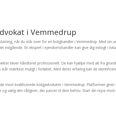
gadvokat i Vemmedrup
beslutning, når du står over for en bolighandler i Vemmedrup. Med si
et indgående. En ekspert i ejendomshandler kan give dig indsigt i loka
aspekter bliver håndteret professionelt. De kan hjælpe med alt fra gru
tår stærkest muligt i forløbet. Med deres erfaring kan de identificere
de de mest kvalificerede boligadvokater i Vemmedrup. Platformen giver 
e og vælg den rådgiver, der passer til dine behov. Start din rejse mod 