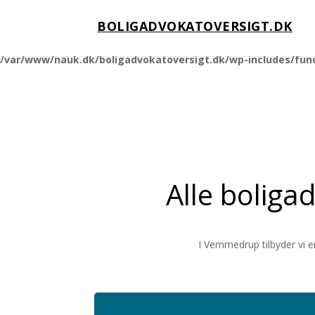
BOLIGADVOKATOVERSIGT.DK
Notice
: Function _load_textdomain_just_in_time was called
incorrec
running too early. Translations should be loaded at the
action o
init
/var/www/nauk.dk/boligadvokatoversigt.dk/wp-includes/fun
Alle boliga
I Vemmedrup tilbyder vi e