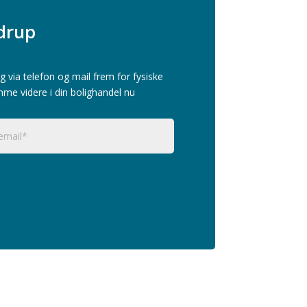
drup
g via telefon og mail frem for fysiske
mme videre i din bolighandel nu