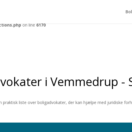
tly
. Translation loading for the
domain was triggered too early. Th
acf
Bol
r later. Please see
Debugging in WordPress
for more information. (Th
ctions.php
on line
6170
dvokater i Vemmedrup - S
n praktisk liste over boligadvokater, der kan hjælpe med juridiske fo