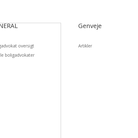
NERAL
Genveje
gadvokat oversigt
Artikler
lle boligadvokater