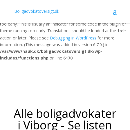
Notice
: Function _load_textdomain_just_in_time was called
Boligadvokatoversigt.dk
incorrectly
. Translation loading for the
domain was triggered
acf
too early. This is usually an indicator for some code in the plugin or
theme running too early. Translations should be loaded at the
init
action or later. Please see
Debugging in WordPress
for more
information. (This message was added in version 6.7.0.) in
/var/www/nauk.dk/boligadvokatoversigt.dk/wp-
includes/functions.php
on line
6170
Alle boligadvokater
i Viborg - Se listen