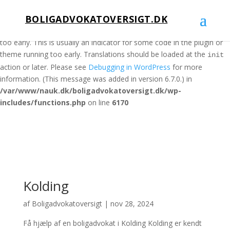
BOLIGADVOKATOVERSIGT.DK
Notice
: Function _load_textdomain_just_in_time was called
incorrectly
. Translation loading for the
domain was triggered
acf
too early. This is usually an indicator for some code in the plugin or
theme running too early. Translations should be loaded at the
init
action or later. Please see
Debugging in WordPress
for more
information. (This message was added in version 6.7.0.) in
/var/www/nauk.dk/boligadvokatoversigt.dk/wp-
includes/functions.php
on line
6170
Kolding
af
Boligadvokatoversigt
|
nov 28, 2024
Få hjælp af en boligadvokat i Kolding Kolding er kendt